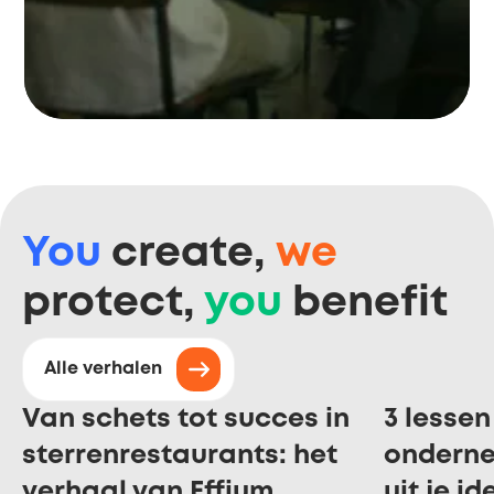
You
create,
we
protect,
you
benefit
Alle verhalen
Van schets tot succes in
3 lessen
sterrenrestaurants: het
ondern
verhaal van Effium
uit je i