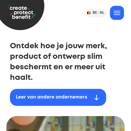
gaan
CPB
BE :
NL
Verander
MENU
Taal
-
land
&
of
Create,
taal
land
Protect
selectie
&
Ontdek hoe je jouw merk,
Benefit
product of ontwerp slim
beschermt en er meer uit
haalt.
Leer van andere ondernemers