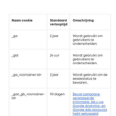
Naam cookie
Standaard
Omschrijving
verlooptijd
_ga
2 jaar
Wordt gebruikt om
gebruikers te
onderscheiden.
_gid
24 uur
Wordt gebruikt om
gebruikers te
onderscheiden.
_ga_<container-id>
2 jaar
Wordt gebruikt om de
sessiestatus te
bewaren.
_gac_gb_<container-
90 dagen
Bevat campagne
id>
gerelateerde
informatie. Als u uw
Google Analytics- en
Google Ads-accounts
hebt gekoppeld,