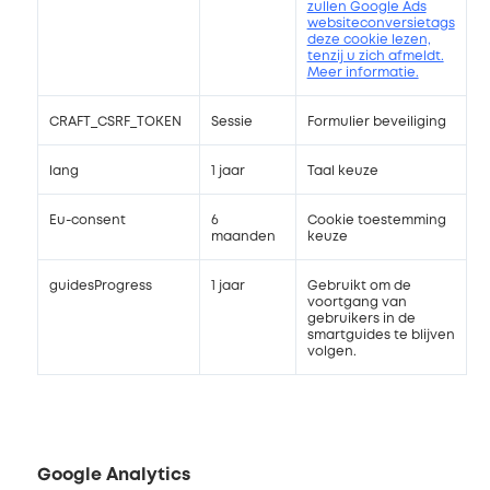
zullen Google Ads
websiteconversietags
deze cookie lezen,
tenzij u zich afmeldt.
Meer informatie.
CRAFT_CSRF_TOKEN
Sessie
Formulier beveiliging
lang
1 jaar
Taal keuze
Eu-consent
6
Cookie toestemming
maanden
keuze
guidesProgress
1 jaar
Gebruikt om de
voortgang van
gebruikers in de
smartguides te blijven
volgen.
Google Analytics