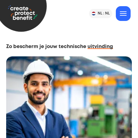
gaan
CPB
NL :
NL
Verander
MENU
Taal
-
land
&
of
Create,
taal
land
Protect
selectie
&
Zo bescherm je jouw technische
uitvinding
Benefit