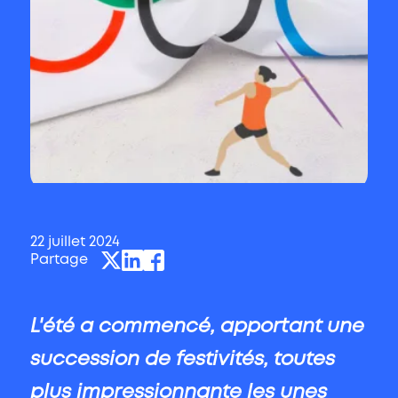
22 juillet 2024
Publié
Partage
Twitter
LinkedIn
Facebook
L'été a commencé, apportant une
succession de festivités, toutes
plus impressionnante les unes