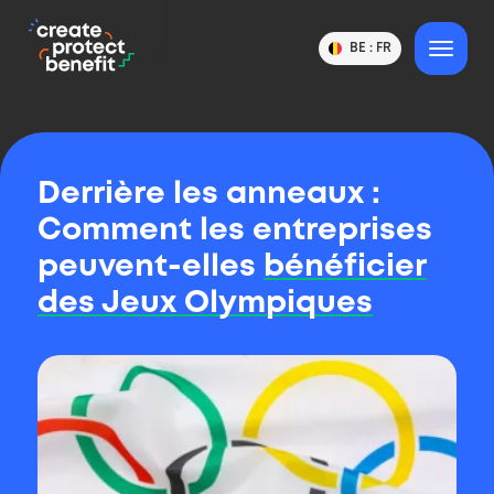
contenu
CPB
BE :
FR
Changer
MENU
Choix
-
de
de
pays
Create,
ou
langue
de
langue
Protect
et
de
&
pays
Benefit
Derrière les anneaux :
Comment les entreprises
peuvent-elles
bénéficier
des Jeux Olympiques