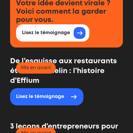
Votre idée devient virale ?
témoignages
Voici comment la garder
pour vous.
Lisez le témoignage
De l’esquisse aux restaurants
Mis en avant
étoilés Michelin : l’histoire
d’Effium
Lisez le témoignage
3 leçons d’entrepreneurs pour