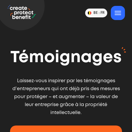
contenu
CPB
BE :
FR
Changer
MENU
Choix
-
de
de
pays
Create,
ou
langue
de
langue
Protect
et
de
&
pays
Benefit
Témoignages
Laissez-vous inspirer par les témoignages
d’entrepreneurs qui ont déjà pris des mesures
pour protéger – et augmenter – la valeur de
leur entreprise grâce à la propriété
intellectuelle.
Derniers