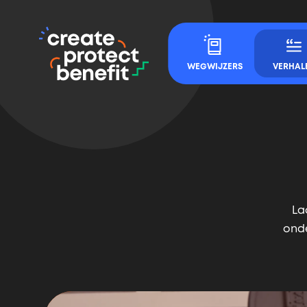
CPB
Hoofd
-
Navigatie
WEGWIJZERS
VERHAL
Create,
Protect
&
Benefit
La
ond
Meest