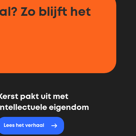
l? Zo blijft het
Kerst pakt uit met
intellectuele eigendom
Lees het verhaal