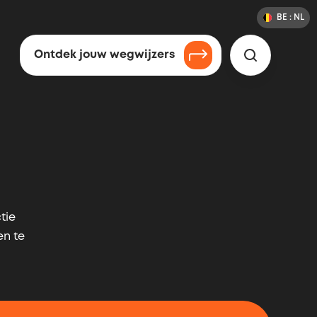
BE :
NL
Verand
Taal
land
&
of
taal
land
Ontdek jouw wegwijzers
Zoeken
selectie
tie
n te