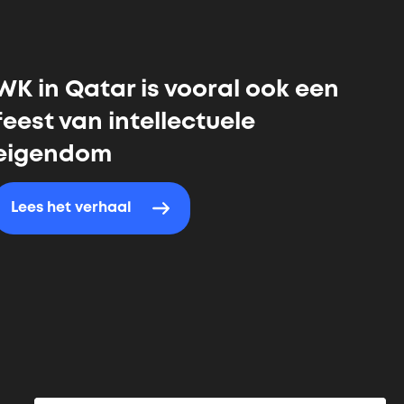
WK in Qatar is vooral ook een
feest van intellectuele
eigendom
Lees het verhaal
ende
na