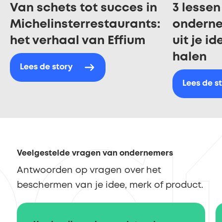
Van schets tot succes in
3 lessen
Michelinsterrestaurants:
ondern
het verhaal van Effium
uit je i
halen
Lees de story
Lees de s
Veelgestelde vragen van ondernemers
Antwoorden op vragen over het
beschermen van je idee, merk of product.