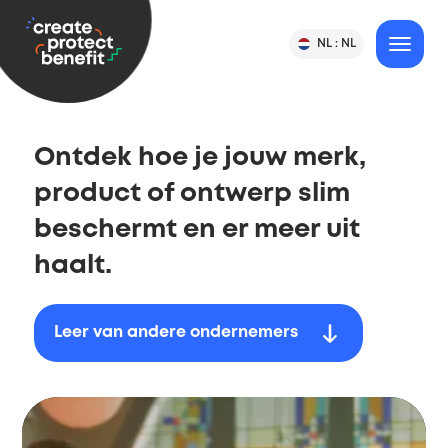
gaan
CPB
NL :
NL
Verander
MENU
Taal
-
land
&
of
Create,
taal
land
Protect
selectie
&
Ontdek hoe je jouw merk,
Benefit
product of ontwerp slim
beschermt en er meer uit
haalt.
Leer van andere ondernemers