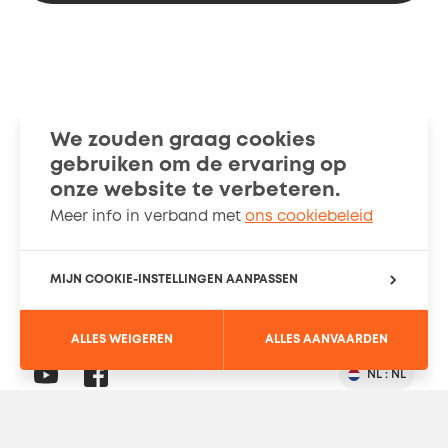
We zouden graag cookies
gebruiken om de ervaring op
Smart Guides
Stories
onze website te verbeteren.
Meer info in verband met
ons cookiebeleid
Over ons
Cookiebeleid
MIJN COOKIE-INSTELLINGEN AANPASSEN
PRIVACY-INSTELLINGEN
ALLES WEIGEREN
ALLES AANVAARDEN
Social
YouTube
Read
NL :
NL
Verander
Taal
Network
more
land
&
of
taal
land
selectie