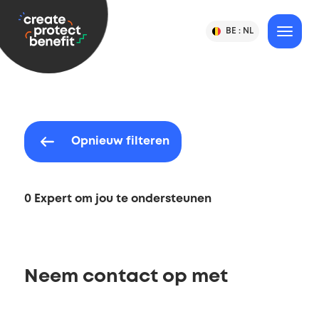
gaan
CPB
BE :
NL
Verander
MENU
Taal
-
land
&
of
Create,
taal
land
Protect
selectie
&
Benefit
Opnieuw filteren
0 Expert om jou te ondersteunen
Neem contact op met